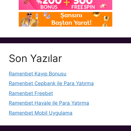
Son Yazılar
Ramenbet Kayıp Bonusu
Ramenbet Cepbank ile Para Yatırma
Ramenbet Freebet
Ramenbet Havale ile Para Yatırma
Ramenbet Mobil Uygulama