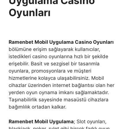
Uygulama Casino
Oyunları
Ramenbet Mobil Uygulama Casino Oyunları
bölümüne erişim sağlayarak kullanıcılar,
istedikleri casino oyunlarına hızlı bir şekilde
erişebilir. Basit ve sezgisel bir tasarımla
oyunlara, promosyonlara ve müşteri
hizmetlerine kolayca ulaşabilirsiniz. Mobil
cihazlar üzerinden internet bağlantısı olan her
yerden oyun oynama imkanı sağlamaktadır.
Taşınabilirlik sayesinde masaüstü cihazlara
bağımlılık ortadan kalkar.
Ramenbet Mobil Uygulama
; Slot oyunları,
blackjack, poker, rulet gibi birçok farklı oyun