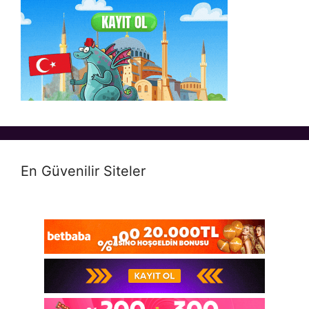
En Güvenilir Siteler