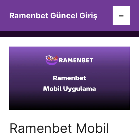
Skip
to
Ramenbet Güncel Giriş
Menu
content
Ramenbet Mobil