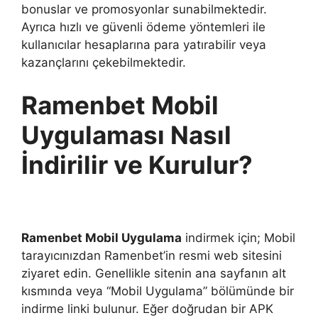
bonuslar ve promosyonlar sunabilmektedir.
Ayrıca hızlı ve güvenli ödeme yöntemleri ile
kullanıcılar hesaplarına para yatırabilir veya
kazançlarını çekebilmektedir.
Ramenbet Mobil
Uygulaması Nasıl
İndirilir ve Kurulur?
Ramenbet Mobil Uygulama
indirmek için; Mobil
tarayıcınızdan Ramenbet’in resmi web sitesini
ziyaret edin. Genellikle sitenin ana sayfanın alt
kısmında veya “Mobil Uygulama” bölümünde bir
indirme linki bulunur. Eğer doğrudan bir APK