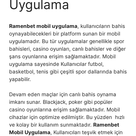
Uygulama
Ramenbet mobil uygulama
, kullanıcıların bahis
oynayabilecekleri bir platform sunan bir mobil
uygulamadır. Bu tür uygulamalar genellikle spor
bahisleri, casino oyunları, canlı bahisler ve diğer
şans oyunlarına erişim sağlamaktadır. Mobil
uygulama sayesinde Kullanıcılar futbol,
basketbol, tenis gibi çeşitli spor dallarında bahis
yapabilir.
Devam eden maçlar için canlı bahis oynama
imkanı sunar. Blackjack, poker gibi popüler
casino oyunlarına erişim sağlamaktadır. Mobil
cihazlar için optimize edilmiştir. Bu yüzden hızlı
ve kolay bir kullanım sunmaktadır.
Ramenbet
Mobil Uygulama
, Kullanıcıları teşvik etmek için