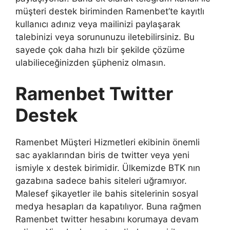
müşteri destek biriminden Ramenbet’te kayıtlı
kullanıcı adınız veya mailinizi paylaşarak
talebinizi veya sorununuzu iletebilirsiniz. Bu
sayede çok daha hızlı bir şekilde çözüme
ulabilieceğinizden şüpheniz olmasın.
Ramenbet Twitter
Destek
Ramenbet Müşteri Hizmetleri ekibinin önemli
sac ayaklarından biris de twitter veya yeni
ismiyle x destek birimidir. Ülkemizde BTK nın
gazabına sadece bahis siteleri uğramıyor.
Malesef şikayetler ile bahis sitelerinin sosyal
medya hesapları da kapatılıyor. Buna rağmen
Ramenbet twitter hesabını korumaya devam