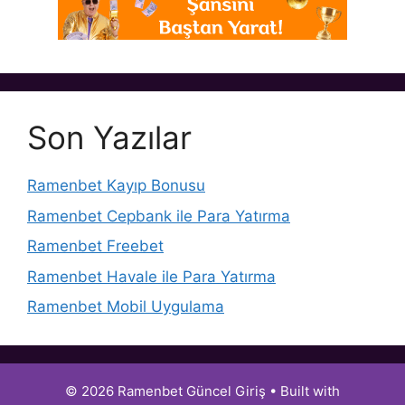
Son Yazılar
Ramenbet Kayıp Bonusu
Ramenbet Cepbank ile Para Yatırma
Ramenbet Freebet
Ramenbet Havale ile Para Yatırma
Ramenbet Mobil Uygulama
© 2026 Ramenbet Güncel Giriş
• Built with