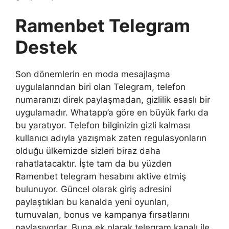
Ramenbet Telegram
Destek
Son dönemlerin en moda mesajlaşma
uygulalarından biri olan Telegram, telefon
numaranızı direk paylaşmadan, gizlilik esaslı bir
uygulamadır. Whatapp’a göre en büyük farkı da
bu yaratıyor. Telefon bilginizin gizli kalması
kullanıcı adıyla yazışmak zaten regulasyonların
olduğu ülkemizde sizleri biraz daha
rahatlatacaktır. İşte tam da bu yüzden
Ramenbet telegram hesabını aktive etmiş
bulunuyor. Güncel olarak giriş adresini
paylaştıkları bu kanalda yeni oyunları,
turnuvaları, bonus ve kampanya fırsatlarını
paylaşıyorlar. Buna ek olarak telegram kanalı ile