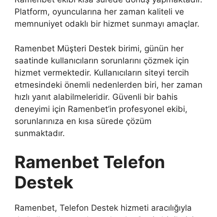
Platform, oyuncularına her zaman kaliteli ve
memnuniyet odaklı bir hizmet sunmayı amaçlar.
Ramenbet Müşteri Destek birimi, günün her
saatinde kullanıcıların sorunlarını çözmek için
hizmet vermektedir. Kullanıcıların siteyi tercih
etmesindeki önemli nedenlerden biri, her zaman
hızlı yanıt alabilmeleridir. Güvenli bir bahis
deneyimi için Ramenbet’in profesyonel ekibi,
sorunlarınıza en kısa sürede çözüm
sunmaktadır.
Ramenbet Telefon
Destek
Ramenbet, Telefon Destek hizmeti aracılığıyla