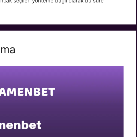
; ancak seçilen yönteme bağlı olarak bu süre
rma