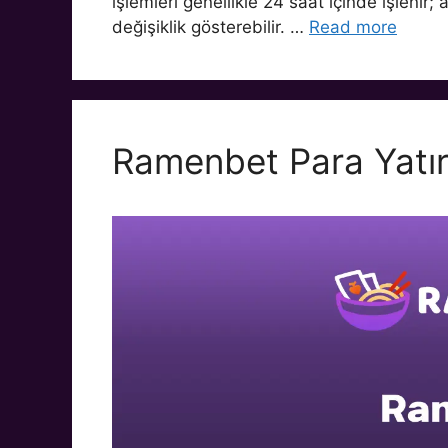
işlemleri genellikle 24 saat içinde işlenir
değişiklik gösterebilir. …
Read more
Ramenbet Para Yatı