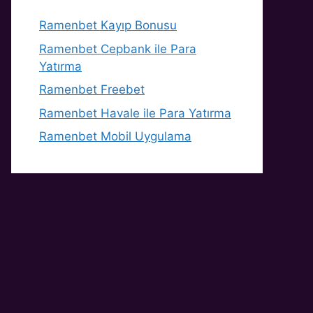
Ramenbet Kayıp Bonusu
Ramenbet Cepbank ile Para
Yatırma
Ramenbet Freebet
Ramenbet Havale ile Para Yatırma
Ramenbet Mobil Uygulama