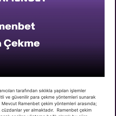
cıları tarafından sıklıkla yapılan işlemler
itli ve güvenilir para çekme yöntemleri sunarak
r. Mevcut Ramenbet çekim yöntemleri arasında;
nik cüzdanlar yer almaktadır. Ramenbet çekim