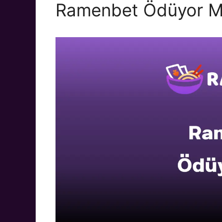
Ramenbet Ödüyor 